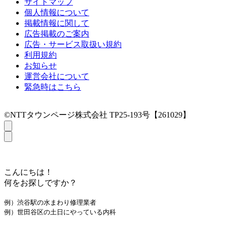
サイトマップ
個人情報について
掲載情報に関して
広告掲載のご案内
広告・サービス取扱い規約
利用規約
お知らせ
運営会社について
緊急時はこちら
©NTTタウンページ株式会社 TP25-193号【261029】
こんにちは！
何をお探しですか？
例）渋谷駅の水まわり修理業者
例）世田谷区の土日にやっている内科