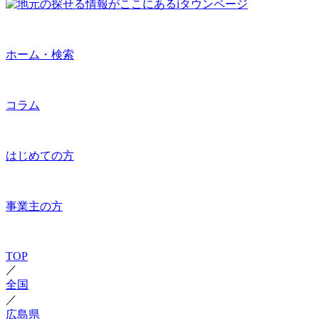
ホーム・検索
コラム
はじめての方
事業主の方
TOP
／
全国
／
広島県