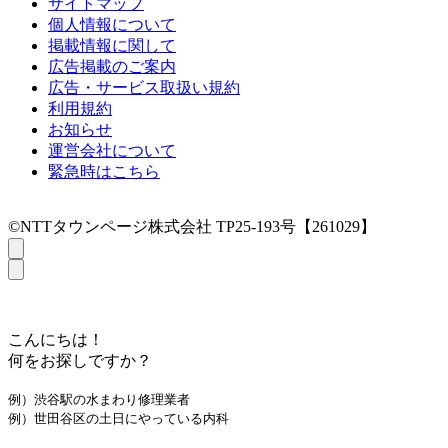
サイトマップ
個人情報について
掲載情報に関して
広告掲載のご案内
広告・サービス取扱い規約
利用規約
お知らせ
運営会社について
緊急時はこちら
©NTTタウンページ株式会社 TP25-193号【261029】
こんにちは！
何をお探しですか？
例）渋谷駅の水まわり修理業者
例）世田谷区の土日にやっている内科