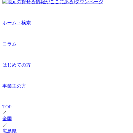
ホーム・検索
コラム
はじめての方
事業主の方
TOP
／
全国
／
広島県