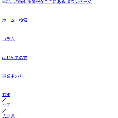
ホーム・検索
コラム
はじめての方
事業主の方
TOP
／
全国
／
広島県