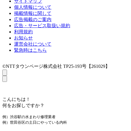
サイトマップ
個人情報について
掲載情報に関して
広告掲載のご案内
広告・サービス取扱い規約
利用規約
お知らせ
運営会社について
緊急時はこちら
©NTTタウンページ株式会社 TP25-193号【261029】
こんにちは！
何をお探しですか？
例）渋谷駅の水まわり修理業者
例）世田谷区の土日にやっている内科