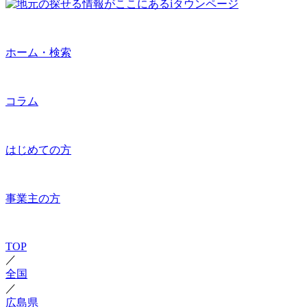
ホーム・検索
コラム
はじめての方
事業主の方
TOP
／
全国
／
広島県