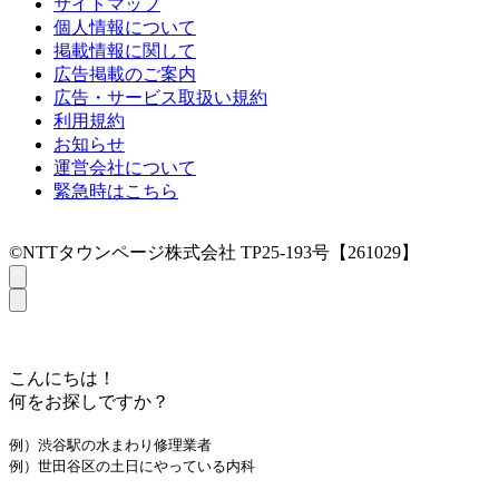
サイトマップ
個人情報について
掲載情報に関して
広告掲載のご案内
広告・サービス取扱い規約
利用規約
お知らせ
運営会社について
緊急時はこちら
©NTTタウンページ株式会社 TP25-193号【261029】
こんにちは！
何をお探しですか？
例）渋谷駅の水まわり修理業者
例）世田谷区の土日にやっている内科