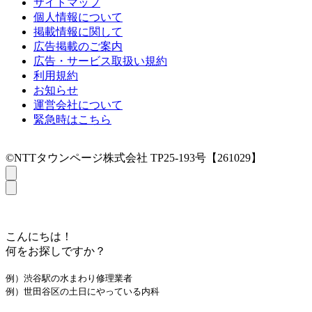
サイトマップ
個人情報について
掲載情報に関して
広告掲載のご案内
広告・サービス取扱い規約
利用規約
お知らせ
運営会社について
緊急時はこちら
©NTTタウンページ株式会社 TP25-193号【261029】
こんにちは！
何をお探しですか？
例）渋谷駅の水まわり修理業者
例）世田谷区の土日にやっている内科