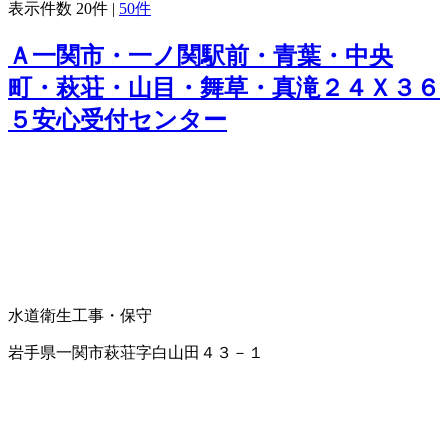
表示件数
20件
|
50件
Ａ一関市・一ノ関駅前・青葉・中央
町・萩荘・山目・舞草・真滝２４Ｘ３６
５安心受付センター
水道衛生工事・保守
岩手県一関市萩荘字白山田４３－１