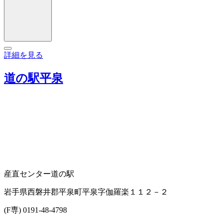
詳細を見る
道の駅平泉
産直センター
道の駅
岩手県西磐井郡平泉町平泉字伽羅楽１１２－２
(F専) 0191-48-4798