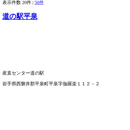
表示件数
20件
|
50件
道の駅平泉
産直センター
道の駅
岩手県西磐井郡平泉町平泉字伽羅楽１１２－２