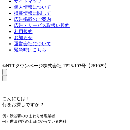
サイトマップ
個人情報について
掲載情報に関して
広告掲載のご案内
広告・サービス取扱い規約
利用規約
お知らせ
運営会社について
緊急時はこちら
©NTTタウンページ株式会社 TP25-193号【261029】
こんにちは！
何をお探しですか？
例）渋谷駅の水まわり修理業者
例）世田谷区の土日にやっている内科