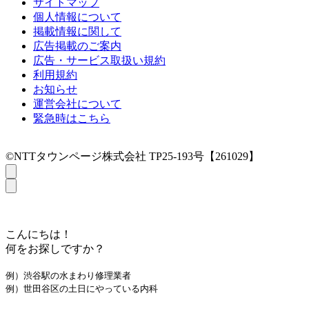
サイトマップ
個人情報について
掲載情報に関して
広告掲載のご案内
広告・サービス取扱い規約
利用規約
お知らせ
運営会社について
緊急時はこちら
©NTTタウンページ株式会社 TP25-193号【261029】
こんにちは！
何をお探しですか？
例）渋谷駅の水まわり修理業者
例）世田谷区の土日にやっている内科