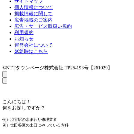
サイトマップ
個人情報について
掲載情報に関して
広告掲載のご案内
広告・サービス取扱い規約
利用規約
お知らせ
運営会社について
緊急時はこちら
©NTTタウンページ株式会社 TP25-193号【261029】
こんにちは！
何をお探しですか？
例）渋谷駅の水まわり修理業者
例）世田谷区の土日にやっている内科