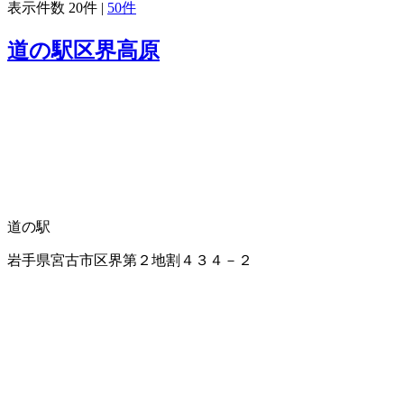
表示件数
20件
|
50件
道の駅区界高原
道の駅
岩手県宮古市区界第２地割４３４－２