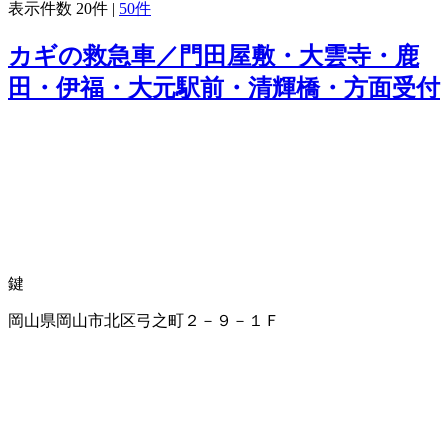
表示件数
20件
|
50件
カギの救急車／門田屋敷・大雲寺・鹿
田・伊福・大元駅前・清輝橋・方面受付
鍵
岡山県岡山市北区弓之町２－９－１Ｆ