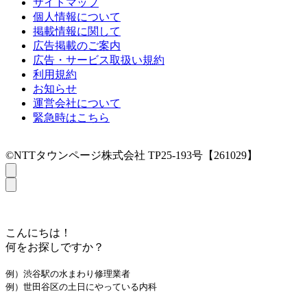
サイトマップ
個人情報について
掲載情報に関して
広告掲載のご案内
広告・サービス取扱い規約
利用規約
お知らせ
運営会社について
緊急時はこちら
©NTTタウンページ株式会社 TP25-193号【261029】
こんにちは！
何をお探しですか？
例）渋谷駅の水まわり修理業者
例）世田谷区の土日にやっている内科