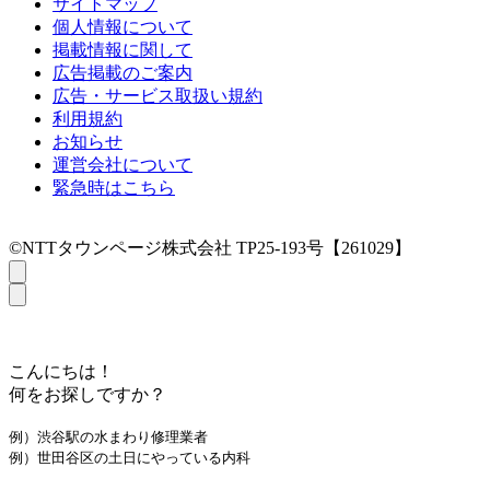
サイトマップ
個人情報について
掲載情報に関して
広告掲載のご案内
広告・サービス取扱い規約
利用規約
お知らせ
運営会社について
緊急時はこちら
©NTTタウンページ株式会社 TP25-193号【261029】
こんにちは！
何をお探しですか？
例）渋谷駅の水まわり修理業者
例）世田谷区の土日にやっている内科