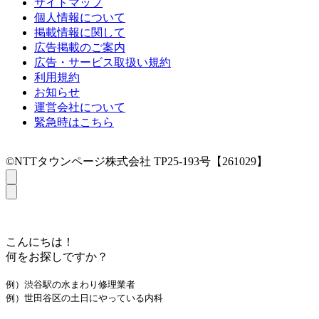
サイトマップ
個人情報について
掲載情報に関して
広告掲載のご案内
広告・サービス取扱い規約
利用規約
お知らせ
運営会社について
緊急時はこちら
©NTTタウンページ株式会社 TP25-193号【261029】
こんにちは！
何をお探しですか？
例）渋谷駅の水まわり修理業者
例）世田谷区の土日にやっている内科