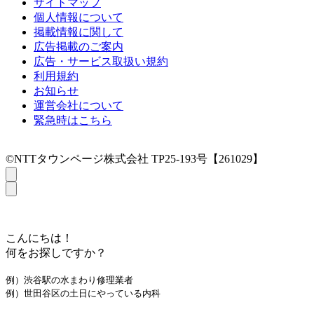
サイトマップ
個人情報について
掲載情報に関して
広告掲載のご案内
広告・サービス取扱い規約
利用規約
お知らせ
運営会社について
緊急時はこちら
©NTTタウンページ株式会社 TP25-193号【261029】
こんにちは！
何をお探しですか？
例）渋谷駅の水まわり修理業者
例）世田谷区の土日にやっている内科