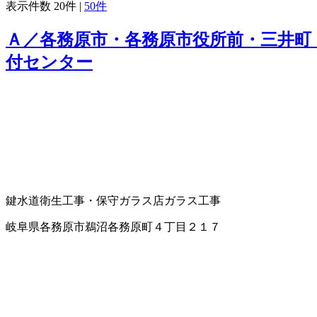
表示件数
20件
|
50件
Ａ／各務原市・各務原市役所前・三井町
付センター
鍵
水道衛生工事・保守
ガラス店
ガラス工事
岐阜県各務原市鵜沼各務原町４丁目２１７