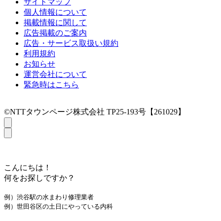
サイトマップ
個人情報について
掲載情報に関して
広告掲載のご案内
広告・サービス取扱い規約
利用規約
お知らせ
運営会社について
緊急時はこちら
©NTTタウンページ株式会社 TP25-193号【261029】
こんにちは！
何をお探しですか？
例）渋谷駅の水まわり修理業者
例）世田谷区の土日にやっている内科