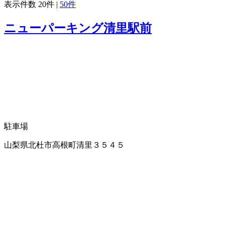
表示件数
20件
|
50件
ニューパーキング清里駅前
駐車場
山梨県北杜市高根町清里３５４５