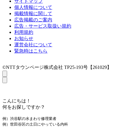
サイトマップ
個人情報について
掲載情報に関して
広告掲載のご案内
広告・サービス取扱い規約
利用規約
お知らせ
運営会社について
緊急時はこちら
©NTTタウンページ株式会社 TP25-193号【261029】
こんにちは！
何をお探しですか？
例）渋谷駅の水まわり修理業者
例）世田谷区の土日にやっている内科