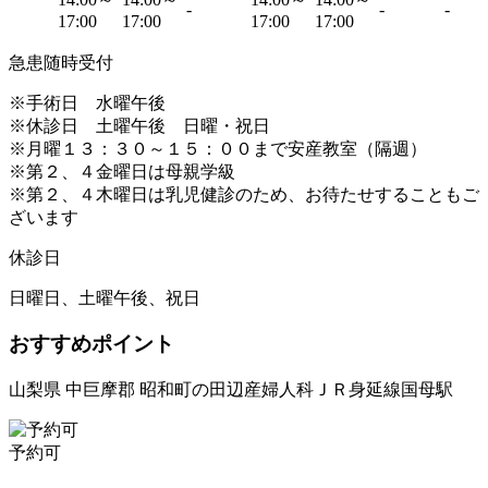
-
-
-
17:00
17:00
17:00
17:00
急患随時受付
※手術日 水曜午後
※休診日 土曜午後 日曜・祝日
※月曜１３：３０～１５：００まで安産教室（隔週）
※第２、４金曜日は母親学級
※第２、４木曜日は乳児健診のため、お待たせすることもご
ざいます
休診日
日曜日、土曜午後、祝日
おすすめポイント
山梨県 中巨摩郡 昭和町の田辺産婦人科ＪＲ身延線国母駅
予約可