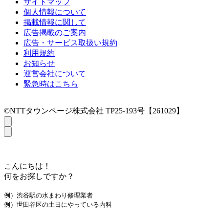
サイトマップ
個人情報について
掲載情報に関して
広告掲載のご案内
広告・サービス取扱い規約
利用規約
お知らせ
運営会社について
緊急時はこちら
©NTTタウンページ株式会社 TP25-193号【261029】
こんにちは！
何をお探しですか？
例）渋谷駅の水まわり修理業者
例）世田谷区の土日にやっている内科