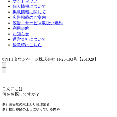
サイトマップ
個人情報について
掲載情報に関して
広告掲載のご案内
広告・サービス取扱い規約
利用規約
お知らせ
運営会社について
緊急時はこちら
©NTTタウンページ株式会社 TP25-193号【261029】
こんにちは！
何をお探しですか？
例）渋谷駅の水まわり修理業者
例）世田谷区の土日にやっている内科