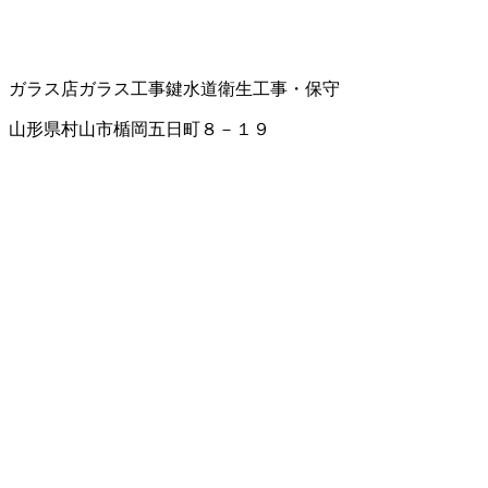
ガラス店
ガラス工事
鍵
水道衛生工事・保守
山形県村山市楯岡五日町８－１９