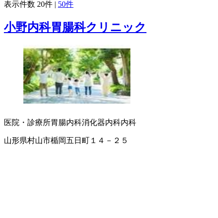
表示件数
20件
|
50件
小野内科胃腸科クリニック
医院・診療所
胃腸内科
消化器内科
内科
山形県村山市楯岡五日町１４－２５