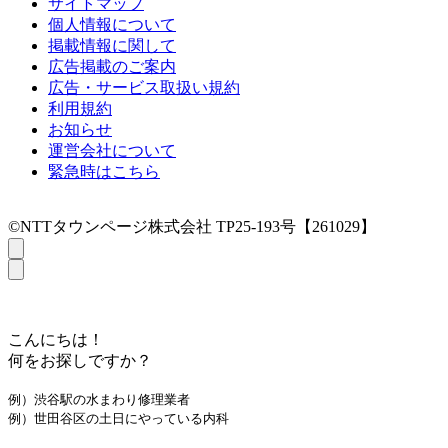
サイトマップ
個人情報について
掲載情報に関して
広告掲載のご案内
広告・サービス取扱い規約
利用規約
お知らせ
運営会社について
緊急時はこちら
©NTTタウンページ株式会社 TP25-193号【261029】
こんにちは！
何をお探しですか？
例）渋谷駅の水まわり修理業者
例）世田谷区の土日にやっている内科