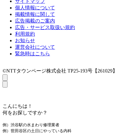
サイトマップ
個人情報について
掲載情報に関して
広告掲載のご案内
広告・サービス取扱い規約
利用規約
お知らせ
運営会社について
緊急時はこちら
©NTTタウンページ株式会社 TP25-193号【261029】
こんにちは！
何をお探しですか？
例）渋谷駅の水まわり修理業者
例）世田谷区の土日にやっている内科