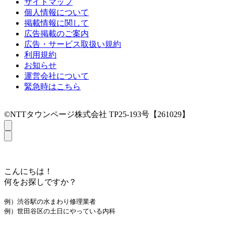
サイトマップ
個人情報について
掲載情報に関して
広告掲載のご案内
広告・サービス取扱い規約
利用規約
お知らせ
運営会社について
緊急時はこちら
©NTTタウンページ株式会社 TP25-193号【261029】
こんにちは！
何をお探しですか？
例）渋谷駅の水まわり修理業者
例）世田谷区の土日にやっている内科