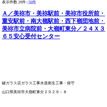
表示件数
20件
|
50件
Ａ／美祢市・美祢駅前・美祢市役所前・
重安駅前・南大嶺駅前・西下嶺団地前・
美祢市立病院前・大嶺町東分／２４Ｘ３
６５安心受付センター
鍵
ガラス店
ガラス工事
水道衛生工事・保守
山口県美祢市大嶺町東分２９２９－８