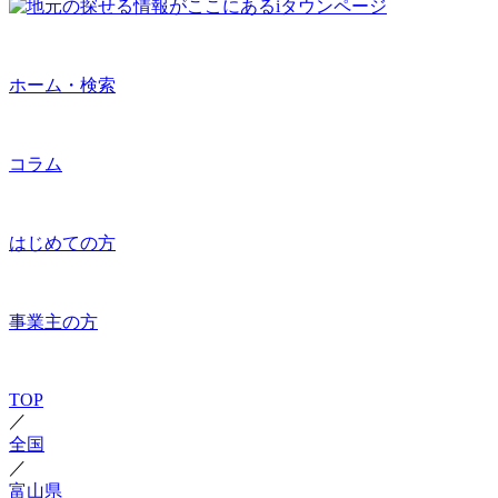
ホーム・検索
コラム
はじめての方
事業主の方
TOP
／
全国
／
富山県