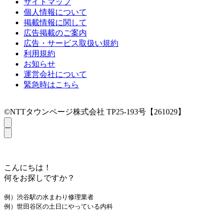
サイトマップ
個人情報について
掲載情報に関して
広告掲載のご案内
広告・サービス取扱い規約
利用規約
お知らせ
運営会社について
緊急時はこちら
©NTTタウンページ株式会社 TP25-193号【261029】
こんにちは！
何をお探しですか？
例）渋谷駅の水まわり修理業者
例）世田谷区の土日にやっている内科