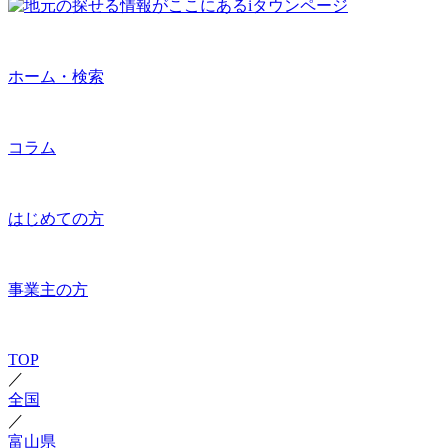
ホーム・検索
コラム
はじめての方
事業主の方
TOP
／
全国
／
富山県