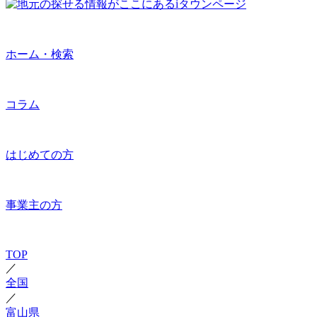
ホーム・検索
コラム
はじめての方
事業主の方
TOP
／
全国
／
富山県