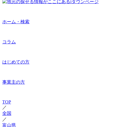
ホーム・検索
コラム
はじめての方
事業主の方
TOP
／
全国
／
富山県