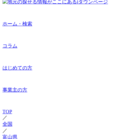
ホーム・検索
コラム
はじめての方
事業主の方
TOP
／
全国
／
富山県