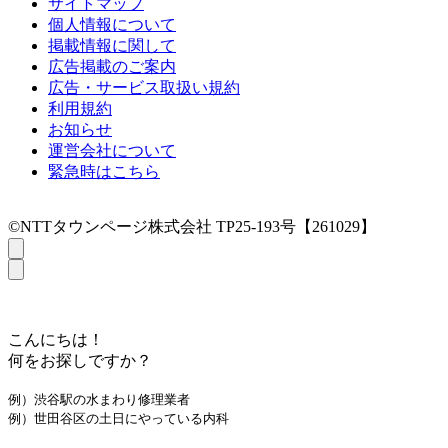
サイトマップ
個人情報について
掲載情報に関して
広告掲載のご案内
広告・サービス取扱い規約
利用規約
お知らせ
運営会社について
緊急時はこちら
©NTTタウンページ株式会社 TP25-193号【261029】
こんにちは！
何をお探しですか？
例）渋谷駅の水まわり修理業者
例）世田谷区の土日にやっている内科