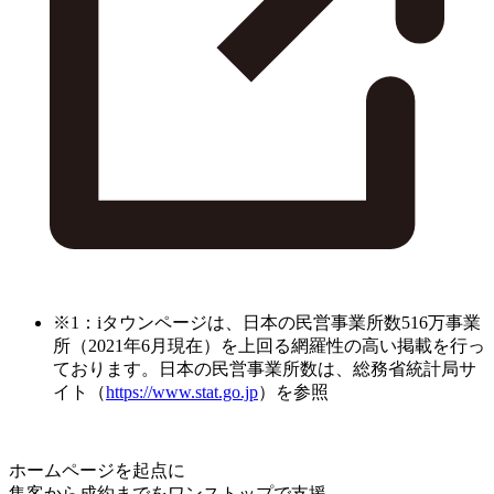
※1：iタウンページは、日本の民営事業所数516万事業
所（2021年6月現在）を上回る網羅性の高い掲載を行っ
ております。日本の民営事業所数は、総務省統計局サ
イト（
https://www.stat.go.jp
）を参照
ホームページを起点に
集客から成約までをワンストップで支援