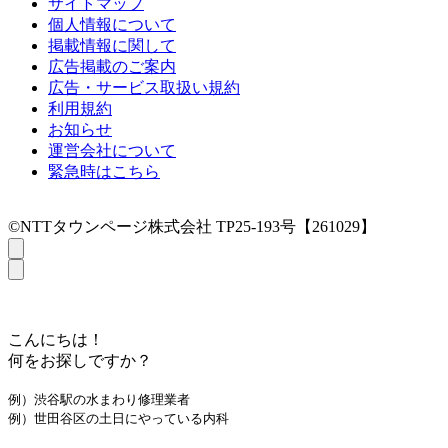
サイトマップ
個人情報について
掲載情報に関して
広告掲載のご案内
広告・サービス取扱い規約
利用規約
お知らせ
運営会社について
緊急時はこちら
©NTTタウンページ株式会社 TP25-193号【261029】
こんにちは！
何をお探しですか？
例）渋谷駅の水まわり修理業者
例）世田谷区の土日にやっている内科