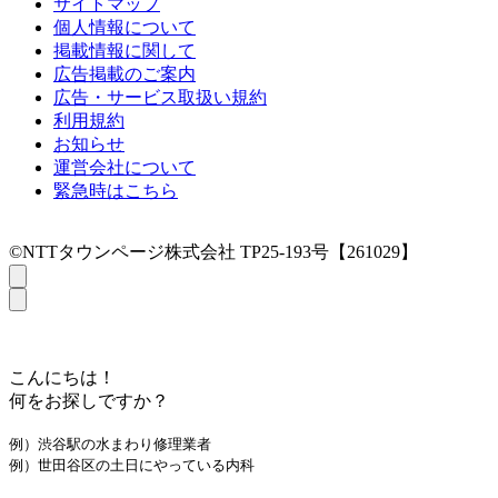
サイトマップ
個人情報について
掲載情報に関して
広告掲載のご案内
広告・サービス取扱い規約
利用規約
お知らせ
運営会社について
緊急時はこちら
©NTTタウンページ株式会社 TP25-193号【261029】
こんにちは！
何をお探しですか？
例）渋谷駅の水まわり修理業者
例）世田谷区の土日にやっている内科