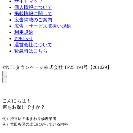
サイトマップ
個人情報について
掲載情報に関して
広告掲載のご案内
広告・サービス取扱い規約
利用規約
お知らせ
運営会社について
緊急時はこちら
©NTTタウンページ株式会社 TP25-193号【261029】
こんにちは！
何をお探しですか？
例）渋谷駅の水まわり修理業者
例）世田谷区の土日にやっている内科