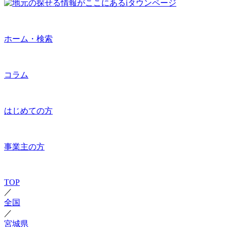
ホーム・検索
コラム
はじめての方
事業主の方
TOP
／
全国
／
宮城県