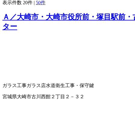
表示件数
20件
|
50件
Ａ／大崎市・大崎市役所前・塚目駅前・
ター
ガラス工事
ガラス店
水道衛生工事・保守
鍵
宮城県大崎市古川西館２丁目２－３２