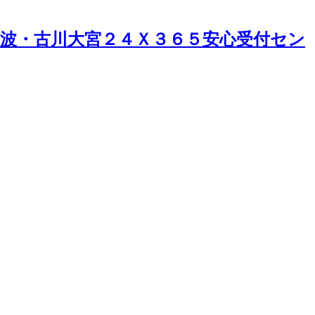
穂波・古川大宮２４Ｘ３６５安心受付セン