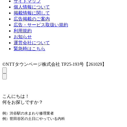
サイトマップ
個人情報について
掲載情報に関して
広告掲載のご案内
広告・サービス取扱い規約
利用規約
お知らせ
運営会社について
緊急時はこちら
©NTTタウンページ株式会社 TP25-193号【261029】
こんにちは！
何をお探しですか？
例）渋谷駅の水まわり修理業者
例）世田谷区の土日にやっている内科