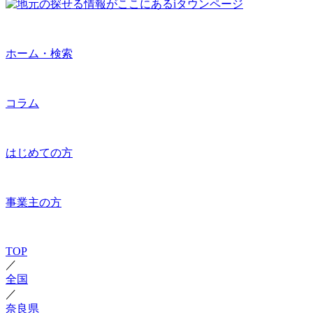
ホーム・検索
コラム
はじめての方
事業主の方
TOP
／
全国
／
奈良県