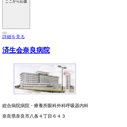
ここから応援
詳細を見る
済生会奈良病院
総合病院
病院・療養所
眼科
外科
呼吸器内科
奈良県奈良市八条４丁目６４３