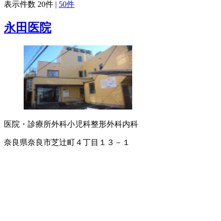
表示件数
20件
|
50件
永田医院
医院・診療所
外科
小児科
整形外科
内科
奈良県奈良市芝辻町４丁目１３－１