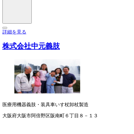
詳細を見る
株式会社中元義肢
医療用機器
義肢・装具
車いす
杖卸
杖製造
大阪府大阪市阿倍野区阪南町６丁目８－１３