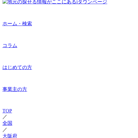
ホーム・検索
コラム
はじめての方
事業主の方
TOP
／
全国
／
大阪府