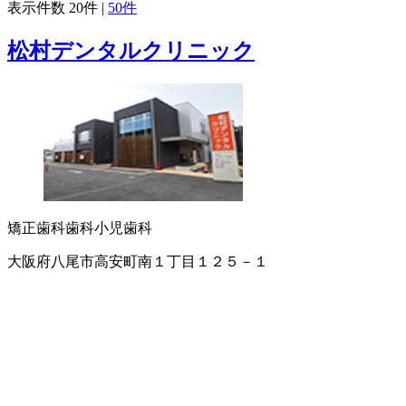
表示件数
20件
|
50件
松村デンタルクリニック
矯正歯科
歯科
小児歯科
大阪府八尾市高安町南１丁目１２５－１