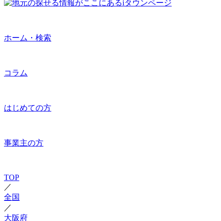
ホーム・検索
コラム
はじめての方
事業主の方
TOP
／
全国
／
大阪府