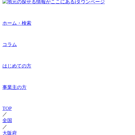
ホーム・検索
コラム
はじめての方
事業主の方
TOP
／
全国
／
大阪府