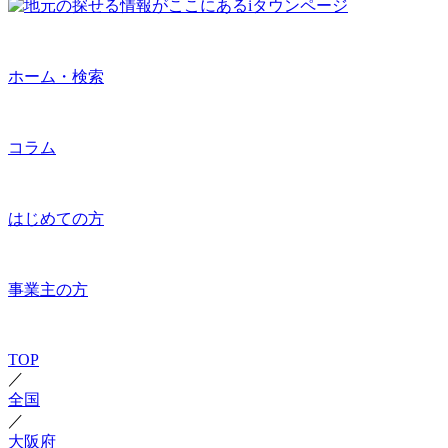
ホーム・検索
コラム
はじめての方
事業主の方
TOP
／
全国
／
大阪府