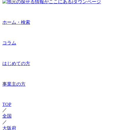
ホーム・検索
コラム
はじめての方
事業主の方
TOP
／
全国
／
大阪府