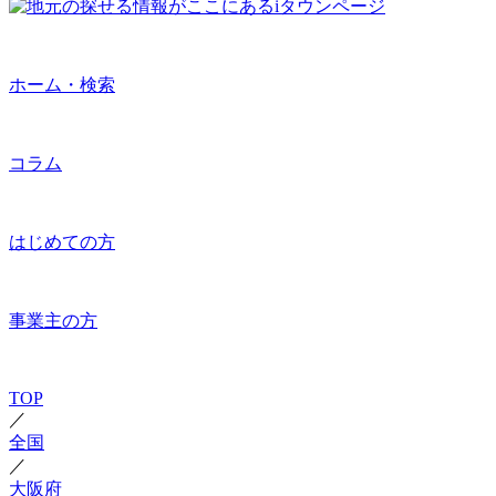
ホーム・検索
コラム
はじめての方
事業主の方
TOP
／
全国
／
大阪府